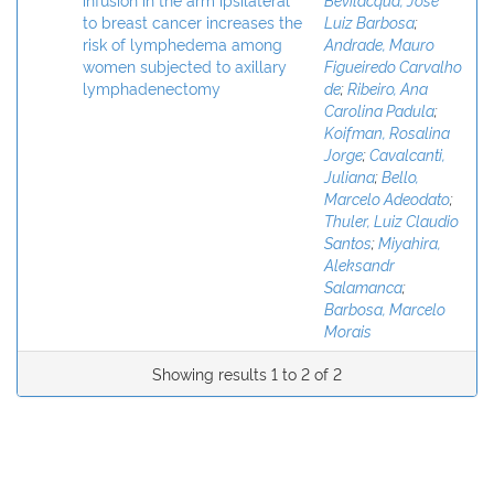
to breast cancer increases the
Luiz Barbosa
;
risk of lymphedema among
Andrade, Mauro
women subjected to axillary
Figueiredo Carvalho
lymphadenectomy
de
;
Ribeiro, Ana
Carolina Padula
;
Koifman, Rosalina
Jorge
;
Cavalcanti,
Juliana
;
Bello,
Marcelo Adeodato
;
Thuler, Luiz Claudio
Santos
;
Miyahira,
Aleksandr
Salamanca
;
Barbosa, Marcelo
Morais
Showing results 1 to 2 of 2