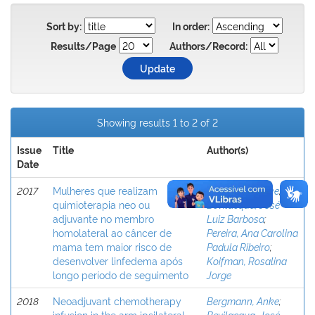
Sort by:
In order:
Results/Page
Authors/Record:
Showing results 1 to 2 of 2
Issue
Title
Author(s)
Date
2017
Mulheres que realizam
Bergmann, Anke
;
quimioterapia neo ou
Bevilacqua, José
adjuvante no membro
Luiz Barbosa
;
homolateral ao câncer de
Pereira, Ana Carolina
mama tem maior risco de
Padula Ribeiro
;
desenvolver linfedema após
Koifman, Rosalina
longo período de seguimento
Jorge
2018
Neoadjuvant chemotherapy
Bergmann, Anke
;
infusion in the arm ipsilateral
Bevilacqua, José