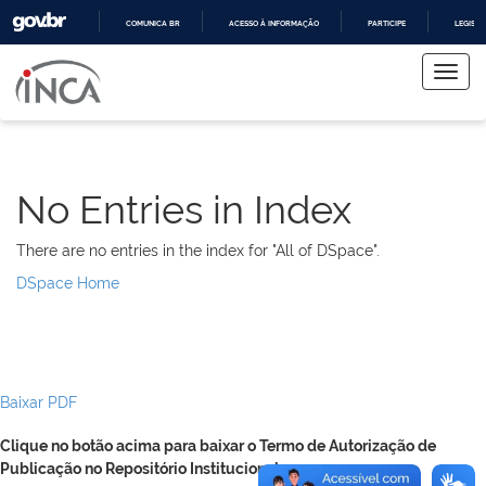
COMUNICA BR
ACESSO À INFORMAÇÃO
PARTICIPE
LEGISL
Skip
IR
PARA
navigation
O
CONTEÚDO
No Entries in Index
There are no entries in the index for "All of DSpace".
DSpace Home
Baixar PDF
Clique no botão acima para baixar o Termo de Autorização de
Publicação no Repositório Institucional