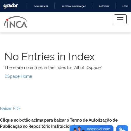
COMUNICA BR
ACESSO À INFORMAÇÃO
PARTICIPE
LEGISL
Skip
IR
PARA
navigation
O
CONTEÚDO
No Entries in Index
There are no entries in the index for "All of DSpace".
DSpace Home
Baixar PDF
Clique no botão acima para baixar o Termo de Autorização de
Publicação no Repositório Institucional