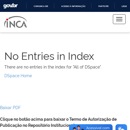
COMUNICA BR
ACESSO À INFORMAÇÃO
PARTICIPE
LEGISL
Skip
IR
PARA
navigation
O
CONTEÚDO
No Entries in Index
There are no entries in the index for "All of DSpace".
DSpace Home
Baixar PDF
Clique no botão acima para baixar o Termo de Autorização de
Publicação no Repositório Institucional