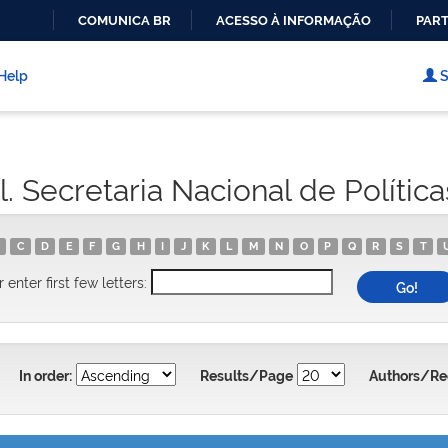
COMUNICA BR
ACESSO À INFORMAÇÃO
PART
IR
PARA
Help
S
O
CONTEÚDO
l. Secretaria Nacional de Polític
C
D
E
F
G
H
I
J
K
L
M
N
O
P
Q
R
S
T
r enter first few letters:
In order:
Results/Page
Authors/Re