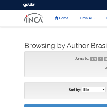
GOVBR
Skip
navigation
Home
Browse
Browsing by Author Brasi
Jump to:
0-9
A
B
o
Sort by: