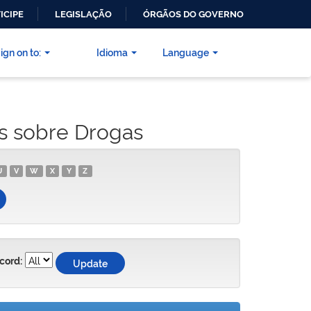
ICIPE
LEGISLAÇÃO
ÓRGÃOS DO GOVERNO
ign on to:
Idioma
Language
as sobre Drogas
U
V
W
X
Y
Z
cord: