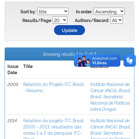
Sort by:
In order:
Results/Page
Authors/Record:
Showing results 1 to 3 of 3
Issue
Title
Author(s)
Date
2009
Relatório do Projeto ITC Brasil
Instituto Nacional de
- Resumo
Câncer (INCA), Brasil
;
Brasil. Secretaria
Nacional de Políticas
sobre Drogas
2014
Relatório do projeto ITC Brasil
Instituto Nacional de
2009 – 2013: resultados das
Câncer (INCA), Brasil
;
ondas 1 a 2 da pesquisa ITC-
Brasil. Secretaria
Brasil.
Nacional de Políticas