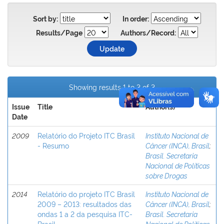
Sort by:
In order:
Results/Page
Authors/Record:
Showing results 1 to 3 of 3
Issue
Title
Author(s)
Date
2009
Relatório do Projeto ITC Brasil
Instituto Nacional de
- Resumo
Câncer (INCA), Brasil
;
Brasil. Secretaria
Nacional de Políticas
sobre Drogas
2014
Relatório do projeto ITC Brasil
Instituto Nacional de
2009 – 2013: resultados das
Câncer (INCA), Brasil
;
ondas 1 a 2 da pesquisa ITC-
Brasil. Secretaria
Brasil.
Nacional de Políticas