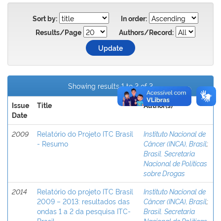
Sort by:
In order:
Results/Page
Authors/Record:
Showing results 1 to 3 of 3
Issue
Title
Author(s)
Date
2009
Relatório do Projeto ITC Brasil
Instituto Nacional de
- Resumo
Câncer (INCA), Brasil
;
Brasil. Secretaria
Nacional de Políticas
sobre Drogas
2014
Relatório do projeto ITC Brasil
Instituto Nacional de
2009 – 2013: resultados das
Câncer (INCA), Brasil
;
ondas 1 a 2 da pesquisa ITC-
Brasil. Secretaria
Brasil.
Nacional de Políticas