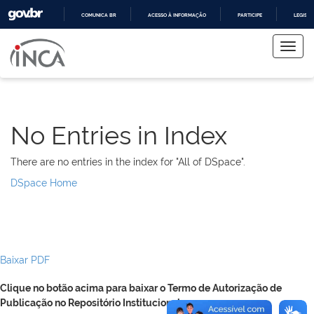
COMUNICA BR
ACESSO À INFORMAÇÃO
PARTICIPE
LEGISL
Skip
IR
PARA
navigation
O
CONTEÚDO
No Entries in Index
There are no entries in the index for "All of DSpace".
DSpace Home
Baixar PDF
Clique no botão acima para baixar o Termo de Autorização de
Publicação no Repositório Institucional