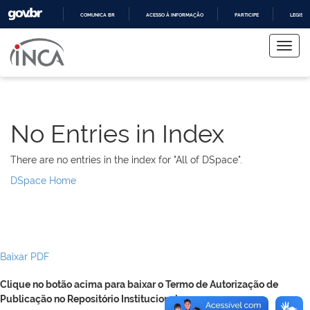
COMUNICA BR
ACESSO À INFORMAÇÃO
PARTICIPE
LEGISL
Skip
IR
PARA
navigation
O
CONTEÚDO
No Entries in Index
There are no entries in the index for "All of DSpace".
DSpace Home
Baixar PDF
Clique no botão acima para baixar o Termo de Autorização de
Publicação no Repositório Institucional