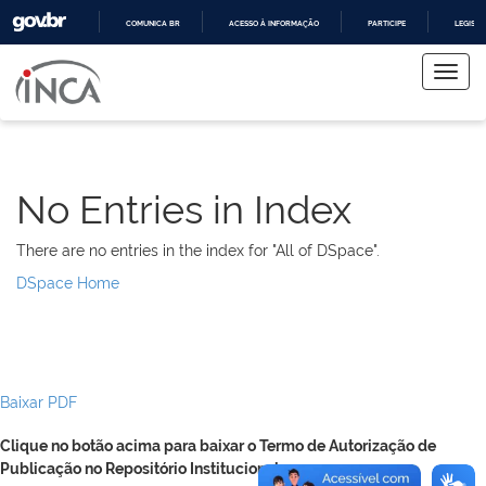
COMUNICA BR
ACESSO À INFORMAÇÃO
PARTICIPE
LEGISL
Skip
IR
PARA
navigation
O
CONTEÚDO
No Entries in Index
There are no entries in the index for "All of DSpace".
DSpace Home
Baixar PDF
Clique no botão acima para baixar o Termo de Autorização de
Publicação no Repositório Institucional