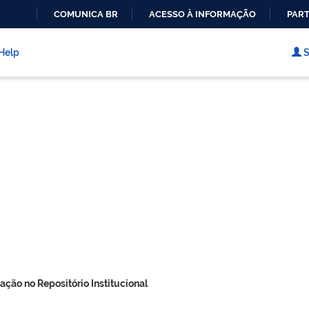
COMUNICA BR
ACESSO À INFORMAÇÃO
PART
IR
PARA
Help
S
O
CONTEÚDO
ação no Repositório Institucional