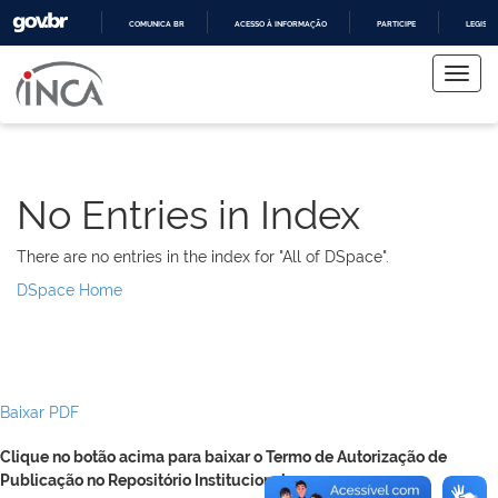
COMUNICA BR
ACESSO À INFORMAÇÃO
PARTICIPE
LEGISL
Skip
IR
PARA
navigation
O
CONTEÚDO
No Entries in Index
There are no entries in the index for "All of DSpace".
DSpace Home
Baixar PDF
Clique no botão acima para baixar o Termo de Autorização de
Publicação no Repositório Institucional