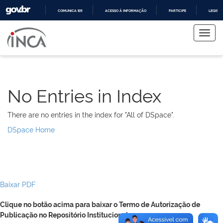
COMUNICA BR
ACESSO À INFORMAÇÃO
PARTICIPE
LEGISL
Skip
IR
PARA
navigation
O
CONTEÚDO
No Entries in Index
There are no entries in the index for "All of DSpace".
DSpace Home
Baixar PDF
Clique no botão acima para baixar o Termo de Autorização de
Publicação no Repositório Institucional