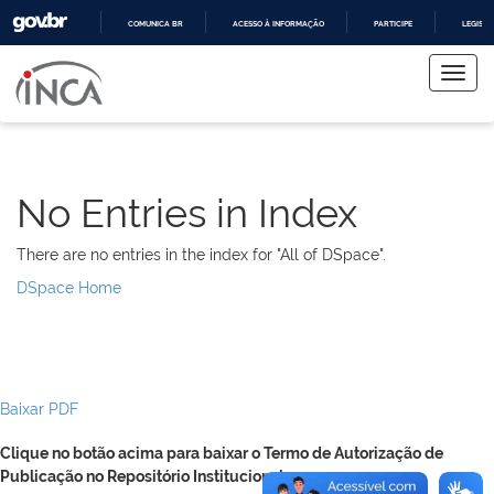
COMUNICA BR
ACESSO À INFORMAÇÃO
PARTICIPE
LEGISL
Skip
IR
PARA
navigation
O
CONTEÚDO
No Entries in Index
There are no entries in the index for "All of DSpace".
DSpace Home
Baixar PDF
Clique no botão acima para baixar o Termo de Autorização de
Publicação no Repositório Institucional