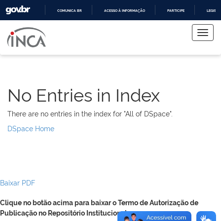
COMUNICA BR
ACESSO À INFORMAÇÃO
PARTICIPE
LEGISL
Skip
IR
PARA
navigation
O
CONTEÚDO
No Entries in Index
There are no entries in the index for "All of DSpace".
DSpace Home
Baixar PDF
Clique no botão acima para baixar o Termo de Autorização de
Publicação no Repositório Institucional