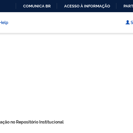
COMUNICA BR
ACESSO À INFORMAÇÃO
PART
IR
PARA
Help
S
O
CONTEÚDO
ação no Repositório Institucional