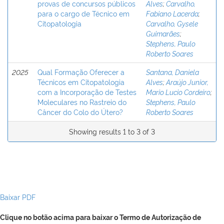
provas de concursos públicos
Alves
;
Carvalho,
para o cargo de Técnico em
Fabiano Lacerda
;
Citopatologia
Carvalho, Gysele
Guimarães
;
Stephens, Paulo
Roberto Soares
2025
Qual Formação Oferecer a
Santana, Daniela
Técnicos em Citopatologia
Alves
;
Araújo Junior,
com a Incorporação de Testes
Mario Lucio Cordeiro
;
Moleculares no Rastreio do
Stephens, Paulo
Câncer do Colo do Útero?
Roberto Soares
Showing results 1 to 3 of 3
Baixar PDF
Clique no botão acima para baixar o Termo de Autorização de