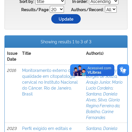
Sort by:
In order:
Results/Page
Authors/Record:
Showing results 1 to 3 of 3
Issue
Title
Author(s)
Date
2016
Monitoramento externo da
Quintana, Shirley
qualidade em citopatologia
Borges de Souza
;
cervical no Instituto Nacional
Araujo Junior, Mario
do Câncer, Rio de Janeiro,
Lucio Cordeiro
;
Brasil
Santana, Daniela
Alves
;
Silva, Gloria
Regina Ferreira da
;
Botelho, Carine
Fernandes
2023
Perfil exigido em editais e
Santana, Daniela