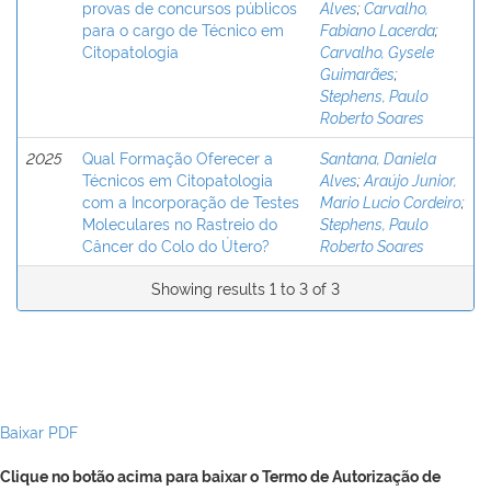
provas de concursos públicos
Alves
;
Carvalho,
para o cargo de Técnico em
Fabiano Lacerda
;
Citopatologia
Carvalho, Gysele
Guimarães
;
Stephens, Paulo
Roberto Soares
2025
Qual Formação Oferecer a
Santana, Daniela
Técnicos em Citopatologia
Alves
;
Araújo Junior,
com a Incorporação de Testes
Mario Lucio Cordeiro
;
Moleculares no Rastreio do
Stephens, Paulo
Câncer do Colo do Útero?
Roberto Soares
Showing results 1 to 3 of 3
Baixar PDF
Clique no botão acima para baixar o Termo de Autorização de