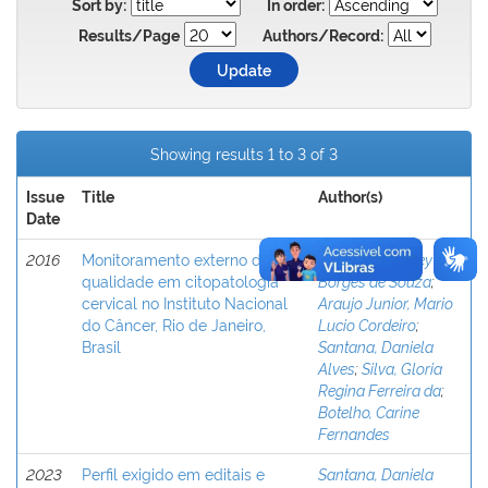
Sort by:
In order:
Results/Page
Authors/Record:
Showing results 1 to 3 of 3
Issue
Title
Author(s)
Date
2016
Monitoramento externo da
Quintana, Shirley
qualidade em citopatologia
Borges de Souza
;
cervical no Instituto Nacional
Araujo Junior, Mario
do Câncer, Rio de Janeiro,
Lucio Cordeiro
;
Brasil
Santana, Daniela
Alves
;
Silva, Gloria
Regina Ferreira da
;
Botelho, Carine
Fernandes
2023
Perfil exigido em editais e
Santana, Daniela