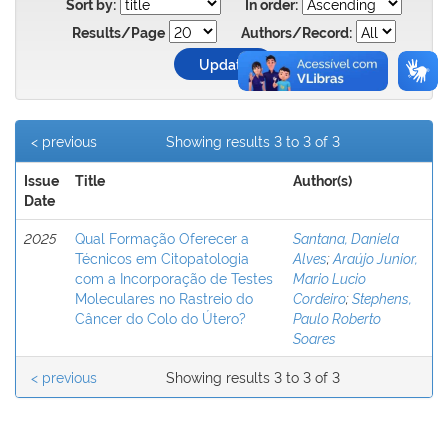
Sort by:
In order:
Results/Page
Authors/Record:
< previous
Showing results 3 to 3 of 3
Issue
Title
Author(s)
Date
2025
Qual Formação Oferecer a
Santana, Daniela
Técnicos em Citopatologia
Alves
;
Araújo Junior,
com a Incorporação de Testes
Mario Lucio
Moleculares no Rastreio do
Cordeiro
;
Stephens,
Câncer do Colo do Útero?
Paulo Roberto
Soares
< previous
Showing results 3 to 3 of 3