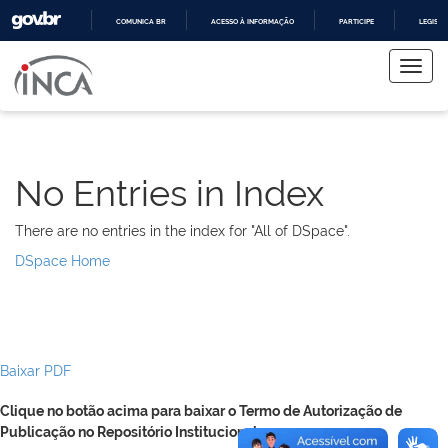
COMUNICA BR
ACESSO À INFORMAÇÃO
PARTICIPE
LEGISL
Skip
IR
PARA
navigation
O
CONTEÚDO
No Entries in Index
There are no entries in the index for "All of DSpace".
DSpace Home
Baixar PDF
Clique no botão acima para baixar o Termo de Autorização de
Publicação no Repositório Institucional