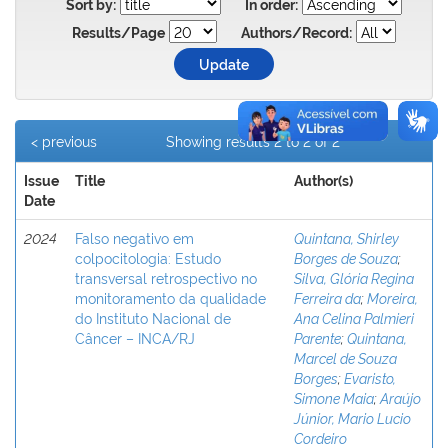
Sort by:
In order:
Results/Page
Authors/Record:
< previous
Showing results 2 to 2 of 2
Issue
Title
Author(s)
Date
2024
Falso negativo em
Quintana, Shirley
colpocitologia: Estudo
Borges de Souza
;
transversal retrospectivo no
Silva, Glória Regina
monitoramento da qualidade
Ferreira da
;
Moreira,
do Instituto Nacional de
Ana Celina Palmieri
Câncer – INCA/RJ
Parente
;
Quintana,
Marcel de Souza
Borges
;
Evaristo,
Simone Maia
;
Araújo
Júnior, Mario Lucio
Cordeiro