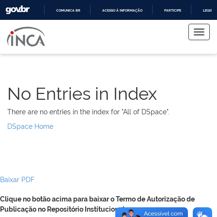
COMUNICA BR
ACESSO À INFORMAÇÃO
PARTICIPE
LEGISL
Skip
IR
PARA
navigation
O
CONTEÚDO
No Entries in Index
There are no entries in the index for "All of DSpace".
DSpace Home
Baixar PDF
Clique no botão acima para baixar o Termo de Autorização de
Publicação no Repositório Institucional