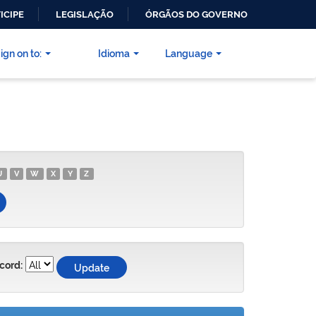
ICIPE
LEGISLAÇÃO
ÓRGÃOS DO GOVERNO
ign on to:
Idioma
Language
U
V
W
X
Y
Z
cord: