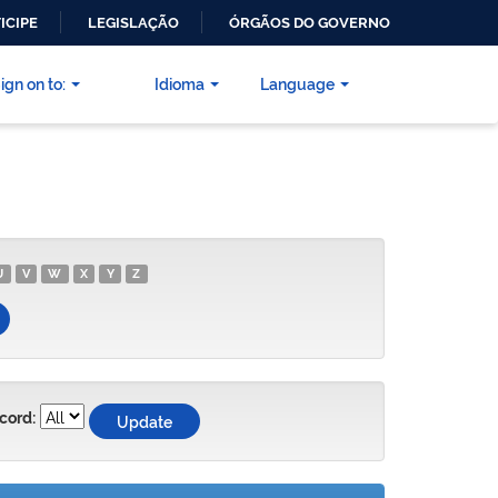
ICIPE
LEGISLAÇÃO
ÓRGÃOS DO GOVERNO
ign on to:
Idioma
Language
U
V
W
X
Y
Z
cord: