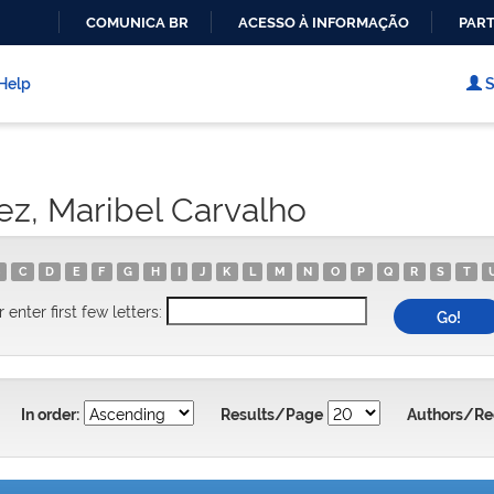
COMUNICA BR
ACESSO À INFORMAÇÃO
PART
IR
PARA
Help
S
O
CONTEÚDO
ez, Maribel Carvalho
C
D
E
F
G
H
I
J
K
L
M
N
O
P
Q
R
S
T
r enter first few letters:
In order:
Results/Page
Authors/Re