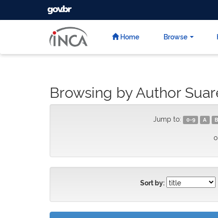
GOVBR
Skip
navigation
Home
Browse
Browsing by Author Suar
Jump to:
0-9
A
B
o
Sort by: