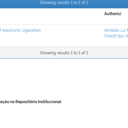
Showing results 1 to 1 of 1
Author(s)
of electronic cigarettes
Almeida, Liz 
Cheriff dos
;
A
Showing results 1 to 1 of 1
ação no Repositório Institucional