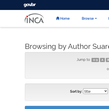
GOVBR
Skip
navigation
Home
Browse
Browsing by Author Suar
Jump to:
0-9
A
B
o
Sort by: