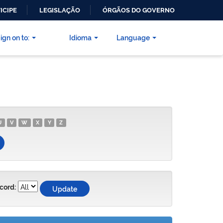
ICIPE
LEGISLAÇÃO
ÓRGÃOS DO GOVERNO
ign on to:
Idioma
Language
U
V
W
X
Y
Z
cord: