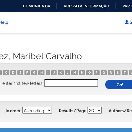
COMUNICA BR
ACESSO À INFORMAÇÃO
PART
IR
PARA
Help
S
O
CONTEÚDO
ez, Maribel Carvalho
C
D
E
F
G
H
I
J
K
L
M
N
O
P
Q
R
S
T
r enter first few letters:
In order:
Results/Page
Authors/Re