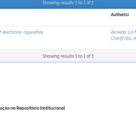
Showing results 1 to 1 of 1
Author(s)
of electronic cigarettes
Almeida, Liz 
Cheriff dos
;
A
Showing results 1 to 1 of 1
ação no Repositório Institucional