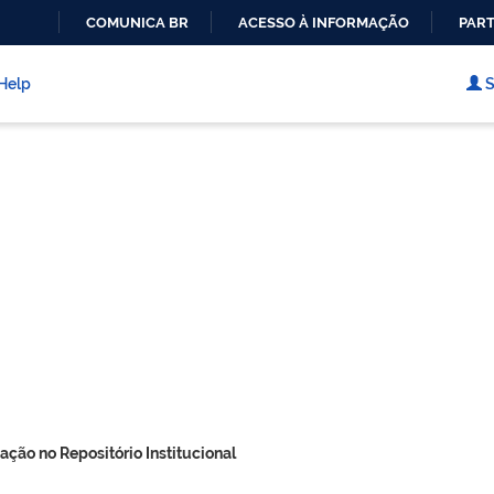
COMUNICA BR
ACESSO À INFORMAÇÃO
PART
IR
PARA
Help
S
O
CONTEÚDO
ação no Repositório Institucional