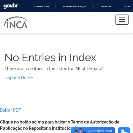
COMUNICA BR
ACESSO À INFORMAÇÃO
PARTICIPE
LEGISL
Skip
IR
PARA
navigation
O
CONTEÚDO
No Entries in Index
There are no entries in the index for "All of DSpace".
DSpace Home
Baixar PDF
Clique no botão acima para baixar o Termo de Autorização de
Publicação no Repositório Institucional