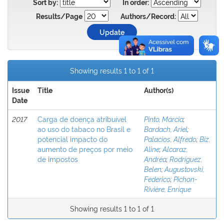
Sort by:
In order:
Results/Page
Authors/Record:
Showing results 1 to 1 of 1
Issue
Title
Author(s)
Date
2017
Carga de doença atribuível
Pinto, Márcia
;
ao uso do tabaco no Brasil e
Bardach, Ariel
;
potencial impacto do
Palacios, Alfredo
;
Biz,
aumento de preços por meio
Aline
;
Alcaraz,
de impostos
Andrea
;
Rodríguez,
Belen
;
Augustovski,
Federico
;
Pichon-
Rivière, Enrique
Showing results 1 to 1 of 1