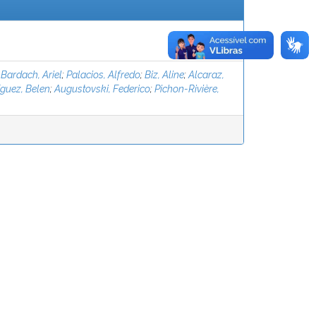
;
Bardach, Ariel
;
Palacios, Alfredo
;
Biz, Aline
;
Alcaraz,
guez, Belen
;
Augustovski, Federico
;
Pichon-Rivière,