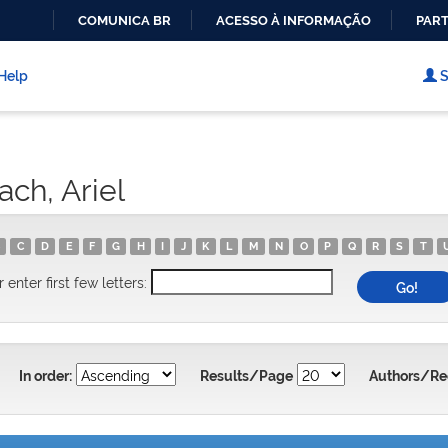
COMUNICA BR
ACESSO À INFORMAÇÃO
PART
IR
PARA
Help
S
O
CONTEÚDO
ch, Ariel
C
D
E
F
G
H
I
J
K
L
M
N
O
P
Q
R
S
T
r enter first few letters:
In order:
Results/Page
Authors/Re