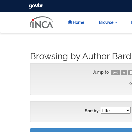
GOVBR
Skip
navigation
Home
Browse
Browsing by Author Barda
Jump to:
0-9
A
B
o
Sort by: