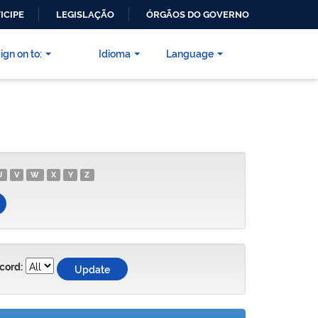
ICIPE
LEGISLAÇÃO
ÓRGÃOS DO GOVERNO
ign on to:
Idioma
Language
U
V
W
X
Y
Z
cord: