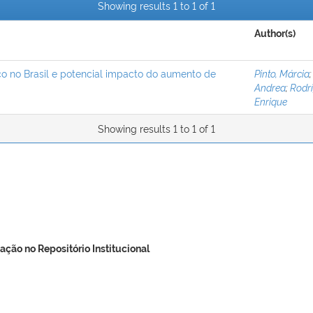
Showing results 1 to 1 of 1
Author(s)
co no Brasil e potencial impacto do aumento de
Pinto, Márcia
Andrea
;
Rodrí
Enrique
Showing results 1 to 1 of 1
ação no Repositório Institucional