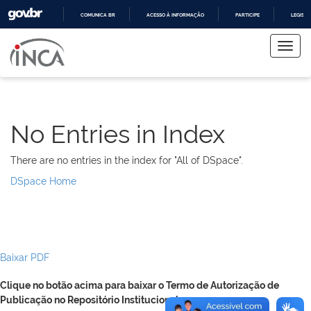
COMUNICA BR
ACESSO À INFORMAÇÃO
PARTICIPE
LEGISL
Skip
IR
PARA
navigation
O
CONTEÚDO
No Entries in Index
There are no entries in the index for "All of DSpace".
DSpace Home
Baixar PDF
Clique no botão acima para baixar o Termo de Autorização de
Publicação no Repositório Institucional