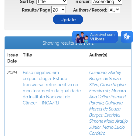
Sort by:
In order:
Results/Page
Authors/Record:
Showing results 1 to 1 of 1
Issue
Title
Author(s)
Date
2024
Falso negativo em
Quintana, Shirley
colpocitologia: Estudo
Borges de Souza
;
transversal retrospectivo no
Silva, Glória Regina
monitoramento da qualidade
Ferreira da
;
Moreira,
do Instituto Nacional de
Ana Celina Palmieri
Câncer – INCA/RJ
Parente
;
Quintana,
Marcel de Souza
Borges
;
Evaristo,
Simone Maia
;
Araújo
Júnior, Mario Lucio
Cordeiro