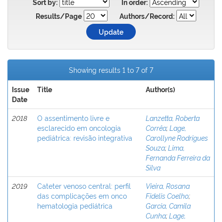
Sort by:
In order:
Results/Page
Authors/Record:
Showing results 1 to 7 of 7
Issue
Title
Author(s)
Date
2018
O assentimento livre e
Lanzetta, Roberta
esclarecido em oncologia
Corrêa
;
Lage,
pediátrica: revisão integrativa
Carollyne Rodrigues
Souza
;
Lima,
Fernanda Ferreira da
Silva
2019
Cateter venoso central: perfil
Vieira, Rosana
das complicações em onco
Fidelis Coelho
;
hematologia pediátrica
Garcia, Camila
Cunha
;
Lage,