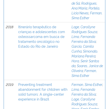
de Sá
;
Rodrigues,
Ana Maria
;
Portela,
Lícia Neves
;
Ferman,
Sima Esther
2018
Itinerário terapêutico de
Lage, Carollyne
crianças e adolescentes com
Rodrigues Souza
;
osteossarcoma em busca de
Lima, Fernanda
tratamento oncológico no
Ferreira da Silva
;
Estado do Rio de Janeiro
Garcia, Camila
Cunha
;
Simonato,
Mariana Pereira
;
Hora, Senir Santos
da
;
Soares, Janice de
Oliveira
;
Ferman,
Sima Esther
2019
Preventing treatment
Ferman, Sima Esther
;
abandonment for children with
Lima, Fernanda
solid tumors: A single-center
Ferreira da Silva
;
experience in Brazil
Lage, Carollyne
Rodrigues Souza
;
Hora, Senir Santos