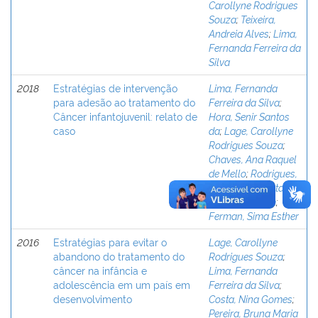
Carollyne Rodrigues
Souza
;
Teixeira,
Andreia Alves
;
Lima,
Fernanda Ferreira da
Silva
2018
Estratégias de intervenção
Lima, Fernanda
para adesão ao tratamento do
Ferreira da Silva
;
Câncer infantojuvenil: relato de
Hora, Senir Santos
caso
da
;
Lage, Carollyne
Rodrigues Souza
;
Chaves, Ana Raquel
de Mello
;
Rodrigues,
Ana Maria
;
Santana,
Bianca Amorim
;
Ferman, Sima Esther
2016
Estratégias para evitar o
Lage, Carollyne
abandono do tratamento do
Rodrigues Souza
;
câncer na infância e
Lima, Fernanda
adolescência em um país em
Ferreira da Silva
;
desenvolvimento
Costa, Nina Gomes
;
Pereira, Bruna Maria