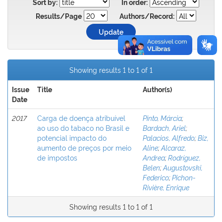
Sort by:
In order:
Results/Page
Authors/Record:
Showing results 1 to 1 of 1
Issue
Title
Author(s)
Date
2017
Carga de doença atribuível
Pinto, Márcia
;
ao uso do tabaco no Brasil e
Bardach, Ariel
;
potencial impacto do
Palacios, Alfredo
;
Biz,
aumento de preços por meio
Aline
;
Alcaraz,
de impostos
Andrea
;
Rodríguez,
Belen
;
Augustovski,
Federico
;
Pichon-
Rivière, Enrique
Showing results 1 to 1 of 1