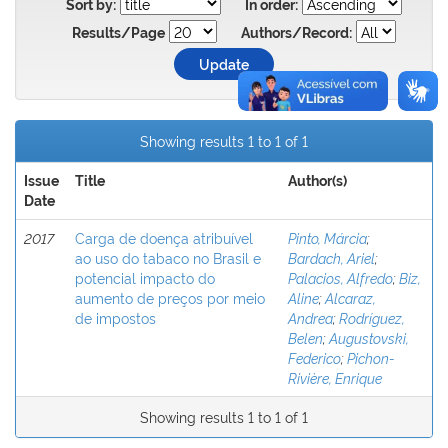
Sort by:
In order:
Results/Page
Authors/Record:
Showing results 1 to 1 of 1
Issue
Title
Author(s)
Date
2017
Carga de doença atribuível
Pinto, Márcia
;
ao uso do tabaco no Brasil e
Bardach, Ariel
;
potencial impacto do
Palacios, Alfredo
;
Biz,
aumento de preços por meio
Aline
;
Alcaraz,
de impostos
Andrea
;
Rodríguez,
Belen
;
Augustovski,
Federico
;
Pichon-
Rivière, Enrique
Showing results 1 to 1 of 1