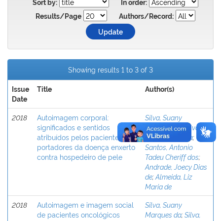
Sort by:
In order:
Results/Page
Authors/Record:
Showing results 1 to 3 of 3
Issue
Title
Author(s)
Date
2018
Autoimagem corporal:
Silva, Suany
significados e sentidos
Marques da
;
Silva,
atribuídos pelos pacientes
Rildo Pereira da
;
portadores da doença enxerto
Santos, Antonio
contra hospedeiro de pele
Tadeu Cheriff dos
;
Andrade, Joecy Dias
de
;
Almeida, Liz
Maria de
2018
Autoimagem e imagem social
Silva, Suany
de pacientes oncológicos
Marques da
;
Silva,