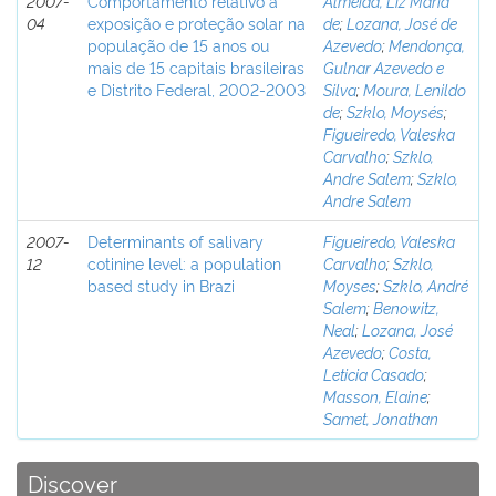
2007-
Comportamento relativo à
Almeida, Liz Maria
04
exposição e proteção solar na
de
;
Lozana, José de
população de 15 anos ou
Azevedo
;
Mendonça,
mais de 15 capitais brasileiras
Gulnar Azevedo e
e Distrito Federal, 2002-2003
Silva
;
Moura, Lenildo
de
;
Szklo, Moysés
;
Figueiredo, Valeska
Carvalho
;
Szklo,
Andre Salem
;
Szklo,
Andre Salem
2007-
Determinants of salivary
Figueiredo, Valeska
12
cotinine level: a population
Carvalho
;
Szklo,
based study in Brazi
Moyses
;
Szklo, André
Salem
;
Benowitz,
Neal
;
Lozana, José
Azevedo
;
Costa,
Leticia Casado
;
Masson, Elaine
;
Samet, Jonathan
Discover