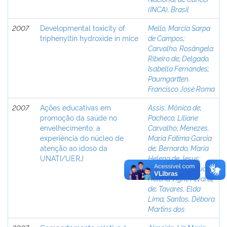
(INCA), Brasil
2007
Developmental toxicity of
Mello, Marcia Sarpa
triphenyltin hydroxide in mice
de Campos
;
Carvalho, Rosângela
Ribeiro de
;
Delgado,
Isabella Fernandes
;
Paumgartten,
Francisco José Roma
2007
Ações educativas em
Assis, Mônica de
;
promoção da saúde no
Pacheco, Liliane
envelhecimento: a
Carvalho
;
Menezes,
experiência do núcleo de
Maria Fátima Garcia
atenção ao idoso da
de
;
Bernardo, Maria
UNATI/UERJ
Helena de Jesus
;
Steenhagen, Claudia
Helena Vigné Alvarez
de
;
Tavares, Elda
Lima
;
Santos, Débora
Martins dos