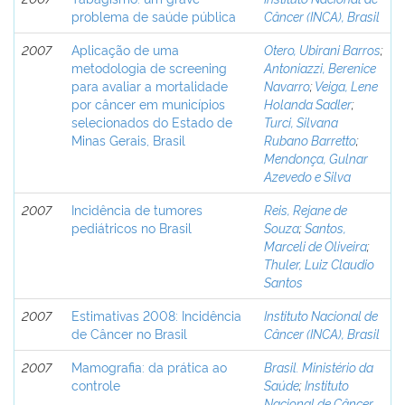
problema de saúde pública
Câncer (INCA), Brasil
2007
Aplicação de uma
Otero, Ubirani Barros
;
metodologia de screening
Antoniazzi, Berenice
para avaliar a mortalidade
Navarro
;
Veiga, Lene
por câncer em municípios
Holanda Sadler
;
selecionados do Estado de
Turci, Silvana
Minas Gerais, Brasil
Rubano Barretto
;
Mendonça, Gulnar
Azevedo e Silva
2007
Incidência de tumores
Reis, Rejane de
pediátricos no Brasil
Souza
;
Santos,
Marceli de Oliveira
;
Thuler, Luiz Claudio
Santos
2007
Estimativas 2008: Incidência
Instituto Nacional de
de Câncer no Brasil
Câncer (INCA), Brasil
2007
Mamografia: da prática ao
Brasil. Ministério da
controle
Saúde
;
Instituto
Nacional de Câncer