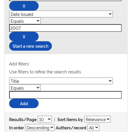
Start a new search
Add filters:
Use filters to refine the search results.
|
Results/Page
Sort items by
In order
Authors/record