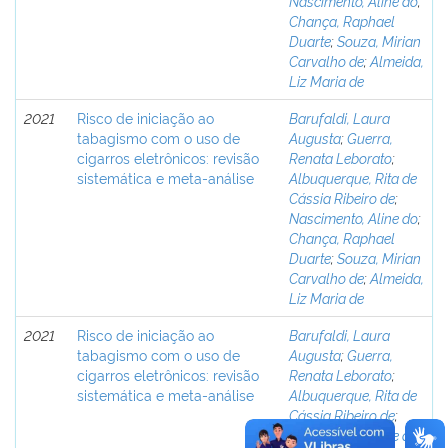
Nascimento, Aline do
;
Chança, Raphael
Duarte
;
Souza, Mirian
Carvalho de
;
Almeida,
Liz Maria de
2021
Risco de iniciação ao
Barufaldi, Laura
tabagismo com o uso de
Augusta
;
Guerra,
cigarros eletrônicos: revisão
Renata Leborato
;
sistemática e meta-análise
Albuquerque, Rita de
Cássia Ribeiro de
;
Nascimento, Aline do
;
Chança, Raphael
Duarte
;
Souza, Mirian
Carvalho de
;
Almeida,
Liz Maria de
2021
Risco de iniciação ao
Barufaldi, Laura
tabagismo com o uso de
Augusta
;
Guerra,
cigarros eletrônicos: revisão
Renata Leborato
;
sistemática e meta-análise
Albuquerque, Rita de
Cássia Ribeiro de
;
Nascimento, Aline do
;