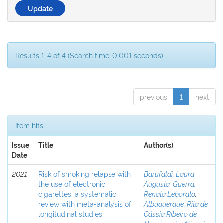
Results 1-4 of 4 (Search time: 0.001 seconds).
previous
1
next
Item hits:
Issue
Title
Author(s)
Date
2021
Risk of smoking relapse with
Barufaldi, Laura
the use of electronic
Augusta
;
Guerra,
cigarettes: a systematic
Renata Leborato
;
review with meta-analysis of
Albuquerque, Rita de
longitudinal studies
Cássia Ribeiro de
;