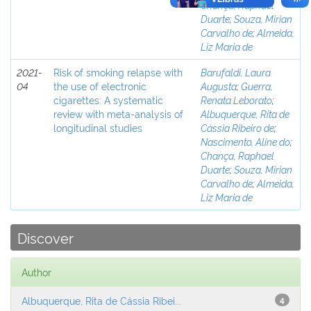
Chança, Raphael
Duarte
;
Souza, Mirian
Carvalho de
;
Almeida,
Liz Maria de
2021-
Risk of smoking relapse with
Barufaldi, Laura
04
the use of electronic
Augusta
;
Guerra,
cigarettes: A systematic
Renata Leborato
;
review with meta-analysis of
Albuquerque, Rita de
longitudinal studies
Cássia Ribeiro de
;
Nascimento, Aline do
;
Chança, Raphael
Duarte
;
Souza, Mirian
Carvalho de
;
Almeida,
Liz Maria de
Discover
Author
Albuquerque, Rita de Cássia Ribei...
4