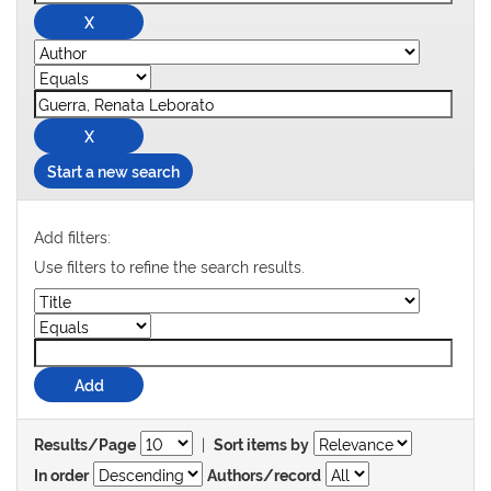
Start a new search
Add filters:
Use filters to refine the search results.
|
Results/Page
Sort items by
In order
Authors/record