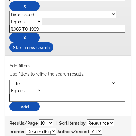
Start a new search
Add filters:
Use filters to refine the search results.
|
Results/Page
Sort items by
In order
Authors/record