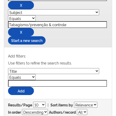
Start a new search
Add filters:
Use filters to refine the search results.
|
Results/Page
Sort items by
In order
Authors/record