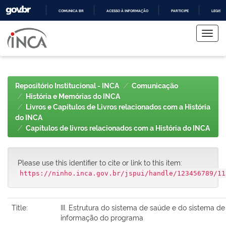
COMUNICA BR
ACESSO À INFORMAÇÃO
PARTICIPE
LEGISL
Skip
IR
PARA
navigation
O
CONTEÚDO
Repositório Institucional - INCA
Comunicação
História e Memórias do INCA
Livros e Capítulos de Livros relacionados com a História
do INCA
Capítulos de livros relacionados com a História do INCA
Please use this identifier to cite or link to this item:
https://ninho.inca.gov.br/jspui/handle/123456789/11
Title:
III. Estrutura do sistema de saúde e do sistema de
informação do programa