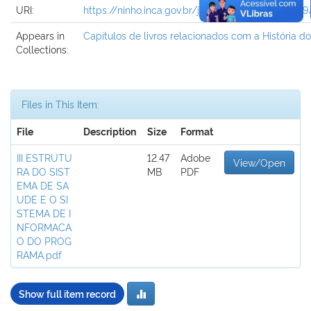
URI:
https://ninho.inca.gov.br/jspui/handle/123456789
Appears in
Capítulos de livros relacionados com a História d
Collections:
Files in This Item:
File
Description
Size
Format
III ESTRUTU
12.47
Adobe
View/Open
RA DO SIST
MB
PDF
EMA DE SA
UDE E O SI
STEMA DE I
NFORMACA
O DO PROG
RAMA.pdf
Show full item record