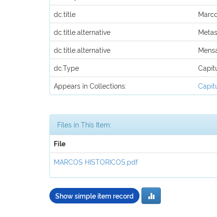
dc.title
Marco
dc.title.alternative
Metas
dc.title.alternative
Mensa
dc.Type
Capít
Appears in Collections:
Capít
Files in This Item:
File
MARCOS HISTORICOS.pdf
Show simple item record