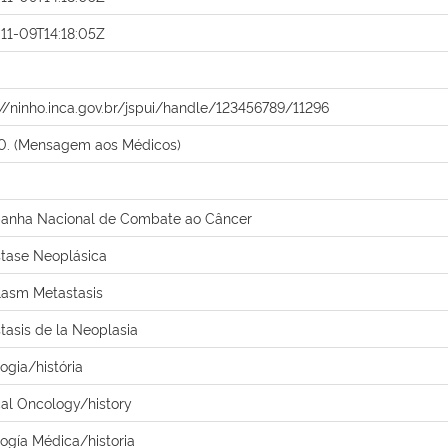
11-09T14:18:05Z
://ninho.inca.gov.br/jspui/handle/123456789/11296
10. (Mensagem aos Médicos)
nha Nacional de Combate ao Câncer
tase Neoplásica
asm Metastasis
tasis de la Neoplasia
ogia/história
al Oncology/history
ogía Médica/historia