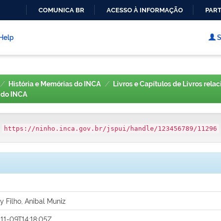
COMUNICA BR
ACESSO À INFORMAÇÃO
PART
IR
PARA
Help
S
O
CONTEÚDO
História e Memórias do INCA
Livros e Capítulos de Livros rela
a do INCA
:
https://ninho.inca.gov.br/jspui/handle/123456789/11296
y Filho, Anibal Muniz
11-09T14:18:05Z