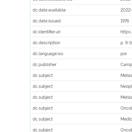
dc.date.available
2022-
dc.date.issued
1976
dc.identifier.uri
https
dc.description
p. 9-
dc.language.iso
por
dc.publisher
Campa
dc.subject
Metás
dc.subject
Neopl
dc.subject
Metás
dc.subject
Oncol
dc.subject
Medic
dc.subject
Oncol