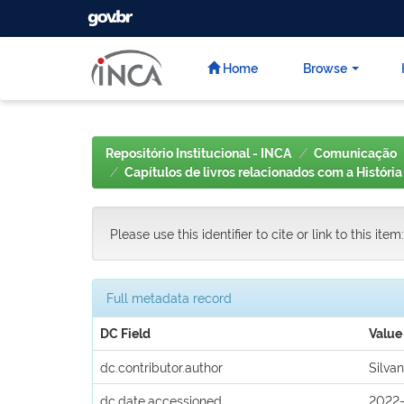
GOVBR
Skip
navigation
Home
Browse
Repositório Institucional - INCA
Comunicação
Capítulos de livros relacionados com a Históri
Please use this identifier to cite or link to this item
Full metadata record
DC Field
Value
dc.contributor.author
Silvan
dc.date.accessioned
2022-