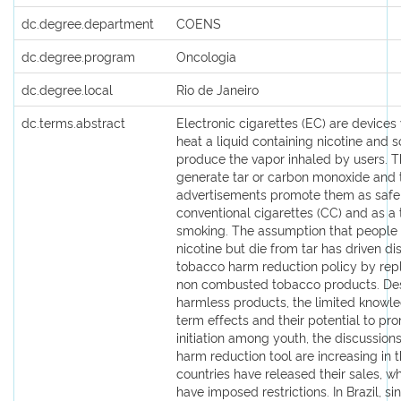
dc.degree.department
COENS
dc.degree.program
Oncologia
dc.degree.local
Rio de Janeiro
dc.terms.abstract
Electronic cigarettes (EC) are devices 
heat a liquid containing nicotine and s
produce the vapor inhaled by users. 
generate tar or carbon monoxide and 
advertisements promote them as safer 
conventional cigarettes (CC) and as a t
smoking. The assumption that people
nicotine but die from tar has driven di
tobacco harm reduction policy by rep
non combusted tobacco products. Des
harmless products, the limited knowle
term effects and their potential to p
initiation among youth, the discussion
harm reduction tool are increasing in
countries have released their sales, w
have imposed restrictions. In Brazil, s