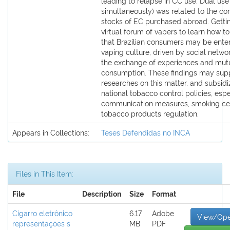
leading to relapse in CC use. Dual us
simultaneously) was related to the co
stocks of EC purchased abroad. Getti
virtual forum of vapers to learn how t
that Brazilian consumers may be enter
vaping culture, driven by social networ
the exchange of experiences and mutu
consumption. These findings may supp
researches on this matter, and subsid
national tobacco control policies, espec
communication measures, smoking ces
tobacco products regulation.
Appears in Collections:
Teses Defendidas no INCA
Files in This Item:
File
Description
Size
Format
Cigarro eletrônico
6.17
Adobe
View/Op
representações s
MB
PDF