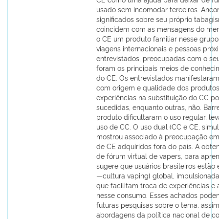
usado sem incomodar terceiros. Anco
significados sobre seu próprio tabagi
coincidem com as mensagens do merc
o CE um produto familiar nesse grupo s
viagens internacionais e pessoas pró
entrevistados, preocupadas com o se
foram os principais meios de conheci
do CE. Os entrevistados manifestara
com origem e qualidade dos produto
experiências na substituição do CC p
sucedidas, enquanto outras, não. Barr
produto dificultaram o uso regular, le
uso de CC. O uso dual (CC e CE, simu
mostrou associado à preocupação em
de CE adquiridos fora do país. A obte
de fórum virtual de vapers, para apre
sugere que usuários brasileiros estão
―cultura vaping‖ global, impulsionada
que facilitam troca de experiências e
nesse consumo. Esses achados podem
futuras pesquisas sobre o tema, ass
abordagens da política nacional de co