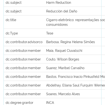
dc.subject
Harm Reduction
dc.subject
Reducción del Daño
dc.title
Cigarro eletrônico: representações soc
consumidores
dc.Type
Tese
dc.contributor.advisorco
Barbosa, Regina Helena Simões
dc.contributor.member
Maia, Raquel Ciuvalschi
dc.contributor.member
Couto, Wilson Borges
dc.contributor.member
Suarez, Maribel Carvalho
dc.contributor.member
Bastos, Francisco Inacio Pinkusfeld Mo
dc.contributor.member
Abdelhay, Eliana Saul Furquim Werne
dc.contributor.member
Soares, Marcelo Alves
dc.degree.grantor
INCA