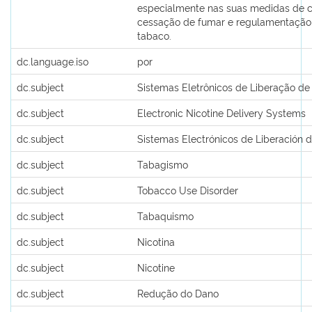
especialmente nas suas medidas de 
cessação de fumar e regulamentação
tabaco.
dc.language.iso
por
dc.subject
Sistemas Eletrônicos de Liberação de
dc.subject
Electronic Nicotine Delivery Systems
dc.subject
Sistemas Electrónicos de Liberación d
dc.subject
Tabagismo
dc.subject
Tobacco Use Disorder
dc.subject
Tabaquismo
dc.subject
Nicotina
dc.subject
Nicotine
dc.subject
Redução do Dano