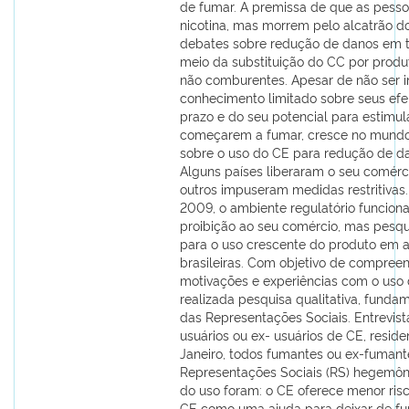
de fumar. A premissa de que as pess
nicotina, mas morrem pelo alcatrão 
debates sobre redução de danos em 
meio da substituição do CC por produ
não comburentes. Apesar de não ser i
conhecimento limitado sobre seus efe
prazo e do seu potencial para estimul
começarem a fumar, cresce no mundo
sobre o uso do CE para redução de d
Alguns países liberaram o seu comérc
outros impuseram medidas restritivas.
2009, o ambiente regulatório funcio
proibição ao seu comércio, mas pesq
para o uso crescente do produto em 
brasileiras. Com objetivo de compree
motivações e experiências com o uso d
realizada pesquisa qualitativa, funda
das Representações Sociais. Entrevis
usuários ou ex- usuários de CE, reside
Janeiro, todos fumantes ou ex-fumant
Representações Sociais (RS) hegemôn
do uso foram: o CE oferece menor ris
CE como uma ajuda para deixar de fu