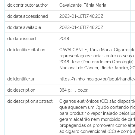
dc.contributor.author
Cavalcante, Tânia Maria
dc.date.accessioned
2023-01-16T17:46:20Z
dc.date.available
2023-01-16T17:46:20Z
dc.date.issued
2018
dc.identifier.citation
CAVALCANTE, Tânia Maria. Cigarro ele
representações sociais entre os seus
2018. Tese (Doutorado em Oncologia) -
Nacional de Câncer, Rio de Janeiro, 20
dc.identifier.uri
https://ninho.inca.gov.br/jspui/hand
dc.description
364 p.: il. color.
dc.description.abstract
Cigarros eletrônicos (CE) são disposit
que aquecem um líquido contendo nic
para produzir o vapor inalado pelos u
geram alcatrão nem monóxido de car
propagandas os promovem como alter
ao cigarro convencional (CC) e como a