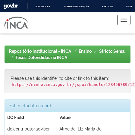
COMUNICA BR
ACESSO À INFORMAÇÃO
PARTICIPE
LEGISL
Skip
IR
PARA
navigation
O
CONTEÚDO
Repositório Institucional - INCA
Ensino
Stricto Sensu
Teses Defendidas no INCA
Please use this identifier to cite or link to this item:
https://ninho.inca.gov.br/jspui/handle/123456789/12
Full metadata record
DC Field
Value
dc.contributor.advisor
Almeida, Liz Maria de