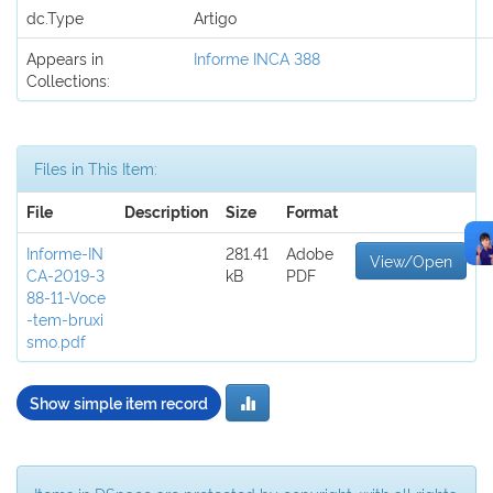
dc.Type
Artigo
Appears in
Informe INCA 388
Collections:
Files in This Item:
File
Description
Size
Format
Informe-IN
281.41
Adobe
View/Open
CA-2019-3
kB
PDF
88-11-Voce
-tem-bruxi
smo.pdf
Show simple item record