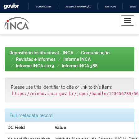
COMUNICA BR
ACESSO À INFORMAÇÃO
PARTICIPE
LEGISL
Skip
IR
PARA
navigation
O
CONTEÚDO
Repositório Institucional - INCA
Comunicação
Revistas e Informes
Informe INCA
Informe INCA 2019
Informe INCA 388
Please use this identifier to cite or link to this item:
https://ninho.inca.gov.br/jspui/handle/123456789/56
Full metadata record
DC Field
Value
dc.contributor.author
Instituto Nacional de Câncer (INCA), Brasi