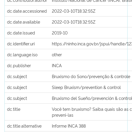
dc.date.accessioned
2022-03-10T18:32:55Z
dc.date.available
2022-03-10T18:32:55Z
dc.date.issued
2019-10
dc.identifier.uri
https://ninho.inca.gov.br/jspui/handle/
dc.language.iso
other
dc.publisher
INCA
dc.subject
Bruxismo do Sono/prevenção & controle
dc.subject
Sleep Bruxism/prevention & control
dc.subject
Bruxismo del Sueño/prevención & contro
dc.title
Você tem bruxismo? Saiba quais são as 
preveni-las
dc.title.alternative
Informe INCA 388