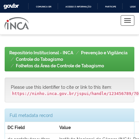
COMUNICA BR
ACESSO À INFORMAÇÃO
PARTICIPE
LEGISL
Skip
IR
PARA
navigation
O
CONTEÚDO
Repositório Institucional - INCA
Prevenção e Vigilância
Controle do Tabagismo
Folhetos da Área de Controle de Tabagismo
Please use this identifier to cite or link to this item:
https://ninho.inca.gov.br/jspui/handle/123456789/70
Full metadata record
DC Field
Value
dc.contributor.author
Instituto Nacional de Câncer (INCA), Bra