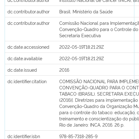
dc.contributor.author
Brasil. Ministério da Saúde
dc.contributor.author
Comissão Nacional para Implementaç
Convenção-Quadro para o Controle do T
Secretaria Executiva
dc.date.accessioned
2022-05-19T18:21:29Z
dc.date.available
2022-05-19T18:21:29Z
dc.date.issued
2016
dc.identifier.citation
COMISSÃO NACIONAL PARA IMPLEM
CONVENÇÃO-QUADRO PARA O CONT
TABACO (BRASIL). SECRETARIA EXECUTI
(2016)]. Diretrizes para implementação 
Convenção-Quadro da Organização Mu
para o controle do tabaco: educação,
treinamento e conscientização do públi
Rio de Janeiro: INCA, 2016. 26 p.
dc.identifier.isbn
978-85-7318-285-9