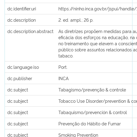
dc.identifier.uri
https://ninho.inca.gov.br/jspui/handl
dc.description
2. ed. ampl.; 26 p.
dc.description.abstract
As diretrizes propõem medidas para a
eficácia dos esforços na educação, na
no treinamento que elevem a conscien
público sobre assuntos relacionados a
tabaco.
dc.language.iso
Port.
dc.publisher
INCA
dc.subject
Tabagismo/prevenção & controle
dc.subject
Tobacco Use Disorder/prevention & con
dc.subject
Tabaquismo/prevención & control
dc.subject
Prevenção do Hábito de Fumar
dc.subject
Smoking Prevention