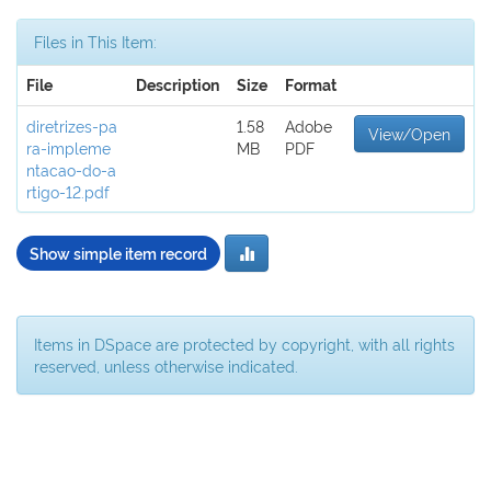
Files in This Item:
File
Description
Size
Format
diretrizes-pa
1.58
Adobe
View/Open
ra-impleme
MB
PDF
ntacao-do-a
rtigo-12.pdf
Show simple item record
Items in DSpace are protected by copyright, with all rights
reserved, unless otherwise indicated.