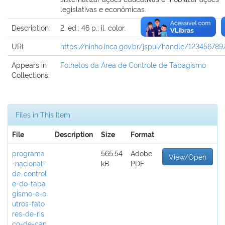
legislativas e econômicas.
Description:
2. ed.; 46 p.; il. color.
URI:
https://ninho.inca.gov.br/jspui/handle/123456789
Appears in
Folhetos da Área de Controle de Tabagismo
Collections:
Files in This Item:
File
Description
Size
Format
programa
565.54
Adobe
View/Open
-nacional-
kB
PDF
de-control
e-do-taba
gismo-e-o
utros-fato
res-de-ris
co-de-can