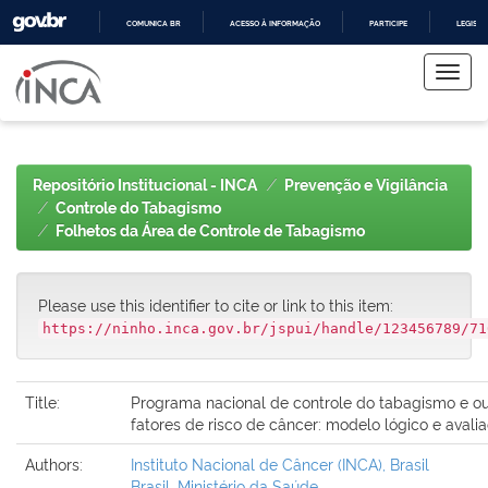
COMUNICA BR
ACESSO À INFORMAÇÃO
PARTICIPE
LEGISL
Skip
IR
PARA
navigation
O
CONTEÚDO
Repositório Institucional - INCA
Prevenção e Vigilância
Controle do Tabagismo
Folhetos da Área de Controle de Tabagismo
Please use this identifier to cite or link to this item:
https://ninho.inca.gov.br/jspui/handle/123456789/71
Title:
Programa nacional de controle do tabagismo e ou
fatores de risco de câncer: modelo lógico e avali
Authors:
Instituto Nacional de Câncer (INCA), Brasil
Brasil. Ministério da Saúde