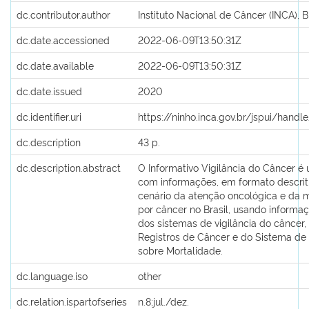
dc.contributor.author
Instituto Nacional de Câncer (INCA), B
dc.date.accessioned
2022-06-09T13:50:31Z
dc.date.available
2022-06-09T13:50:31Z
dc.date.issued
2020
dc.identifier.uri
https://ninho.inca.gov.br/jspui/hand
dc.description
43 p.
dc.description.abstract
O Informativo Vigilância do Câncer é
com informações, em formato descriti
cenário da atenção oncológica e da 
por câncer no Brasil, usando informa
dos sistemas de vigilância do câncer,
Registros de Câncer e do Sistema de
sobre Mortalidade.
dc.language.iso
other
dc.relation.ispartofseries
n.8;jul./dez.