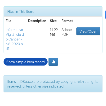
Files in This Item:
File
Description
Size
Format
Informativo
14.22
Adobe
View/Open
Vigilância d
MB
PDF
o Câncer -
n.8-2020.p
df
Show simple item record
Items in DSpace are protected by copyright, with all rights
reserved, unless otherwise indicated.