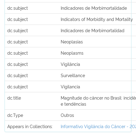
dc.subject
Indicadores de Morbimortalidade
dc.subject
Indicators of Morbidity and Mortality
dc.subject
Indicadores de Morbimortalidad
dc.subject
Neoplasias
dc.subject
Neoplasms
dc.subject
Vigilância
dc.subject
Surveillance
dc.subject
Vigilancia
dc.title
Magnitude do câncer no Brasil: incidê
e tendências
dc.Type
Outros
Appears in Collections:
Informativo Vigilância do Câncer - 2