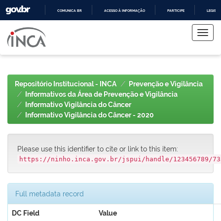
COMUNICA BR
ACESSO À INFORMAÇÃO
PARTICIPE
LEGISL
Skip
IR
PARA
navigation
O
CONTEÚDO
Repositório Institucional - INCA
Prevenção e Vigilância
Informativos da Área de Prevenção e Vigilância
Informativo Vigilância do Câncer
Informativo Vigilância do Câncer - 2020
Please use this identifier to cite or link to this item:
https://ninho.inca.gov.br/jspui/handle/123456789/73
Full metadata record
DC Field
Value