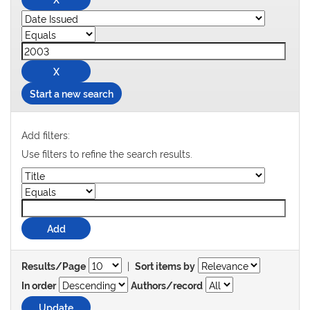
Start a new search
Add filters:
Use filters to refine the search results.
|
Results/Page
Sort items by
In order
Authors/record