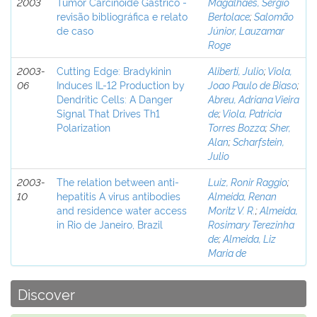
2003
Tumor Carcinóide Gástrico -
Magalhães, Sérgio
revisão bibliográfica e relato
Bertolace
;
Salomão
de caso
Júnior, Lauzamar
Roge
2003-
Cutting Edge: Bradykinin
Aliberti, Julio
;
Viola,
06
Induces IL-12 Production by
Joao Paulo de Biaso
;
Dendritic Cells: A Danger
Abreu, Adriana Vieira
Signal That Drives Th1
de
;
Viola, Patricia
Polarization
Torres Bozza
;
Sher,
Alan
;
Scharfstein,
Julio
2003-
The relation between anti-
Luiz, Ronir Raggio
;
10
hepatitis A virus antibodies
Almeida, Renan
and residence water access
Moritz V. R.
;
Almeida,
in Rio de Janeiro, Brazil
Rosimary Terezinha
de
;
Almeida, Liz
Maria de
Discover