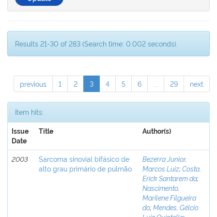
Results 21-30 of 283 (Search time: 0.002 seconds).
previous
1
2
3
4
5
6
...
29
next
Item hits:
Issue
Title
Author(s)
Date
2003
Sarcoma sinovial bifásico de
Bezerra Junior,
alto grau primário de pulmão
Marcos Luiz
;
Costa,
Erick Santarem da
;
Nascimento,
Marilene Filgueira
do
;
Mendes, Gélcio
Luiz Quintella
;