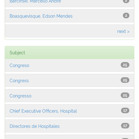
Barcinski, Marcello Andre
2
Boasquevisque, Edson Mendes
2
next >
Subject
Congreso
25
Congress
25
Congresso
25
Chief Executive Officers, Hospital
17
Directores de Hospitales
17