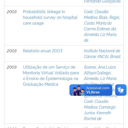
Fernando Gonçalves
2003
Probabilistic linkage in
Coeli, Claudia
household survey on hospital
Medina
;
Blais, Régis
;
care usage
Costa, Maria do
Carmo Esteves da
;
Almeida, Liz Maria
de
2003
Relatório anual 2003
Instituto Nacional de
Câncer (INCA), Brasil
2003
Utilização de um Serviço de
Soares, Ana Luiza
Monitoria Virtual Voltado para
Alfaya Gallego
;
o Ensino de Epidemiologia na
Almeida, Liz Maria
Graduação Médica
de
;
Dias, Clarisse
Pereira
;
Vidal, Edison
Iglesias de Oliveira
;
Coeli, Claudia
Medina
;
Camargo
Junior, Kenneth
Rochel de