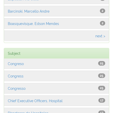
Barcinski, Marcello Andre
2
Boasquevisque, Edson Mendes
2
next >
Subject
Congreso
25
Congress
25
Congresso
25
Chief Executive Officers, Hospital
17
Directores de Hospitales
17