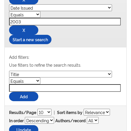
Start a new search
Add filters:
Use filters to refine the search results.
|
Results/Page
Sort items by
In order
Authors/record