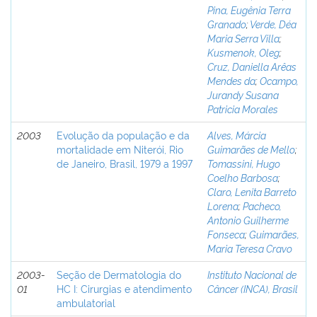
Pina, Eugênia Terra
Granado
;
Verde, Déa
Maria Serra Villa
;
Kusmenok, Oleg
;
Cruz, Daniella Arêas
Mendes da
;
Ocampo,
Jurandy Susana
Patricia Morales
2003
Evolução da população e da
Alves, Márcia
mortalidade em Niterói, Rio
Guimarães de Mello
;
de Janeiro, Brasil, 1979 a 1997
Tomassini, Hugo
Coelho Barbosa
;
Claro, Lenita Barreto
Lorena
;
Pacheco,
Antonio Guilherme
Fonseca
;
Guimarães,
Maria Teresa Cravo
2003-
Seção de Dermatologia do
Instituto Nacional de
01
HC I: Cirurgias e atendimento
Câncer (INCA), Brasil
ambulatorial