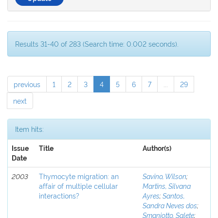
Results 31-40 of 283 (Search time: 0.002 seconds).
previous
1
2
3
4
5
6
7
...
29
next
Item hits:
Issue
Title
Author(s)
Date
2003
Thymocyte migration: an
Savino, Wilson
;
affair of multiple cellular
Martins, Silvana
interactions?
Ayres
;
Santos,
Sandra Neves dos
;
Smaniotto, Salete
;