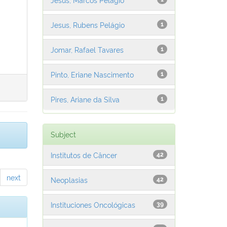
Jesus, Rubens Pelágio
1
Jomar, Rafael Tavares
1
Pinto, Eriane Nascimento
1
Pires, Ariane da Silva
1
Subject
Institutos de Câncer
42
next
Neoplasias
42
Instituciones Oncológicas
39