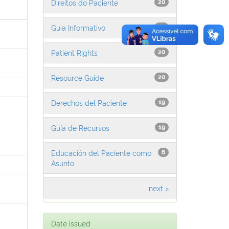
Direitos do Paciente
20
Guia Informativo
20
l
Patient Rights
20
l
Resource Guide
20
l
Derechos del Paciente
19
l
Guía de Recursos
19
l
Educación del Paciente como
6
Asunto
l
l
next >
l
Date issued