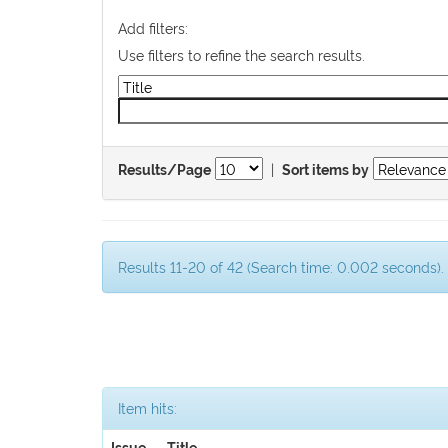
Add filters:
Use filters to refine the search results.
|
Results/Page
Sort items by
Results 11-20 of 42 (Search time: 0.002 seconds).
Item hits: