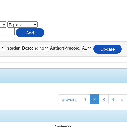
In order
Authors/record
previous
1
2
3
4
5