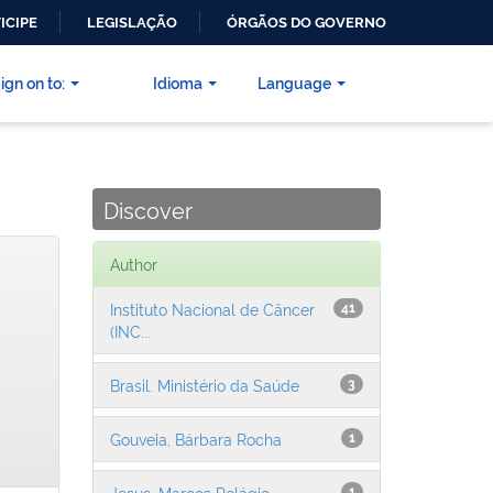
ICIPE
LEGISLAÇÃO
ÓRGÃOS DO GOVERNO
ign on to:
Idioma
Language
Discover
Author
Instituto Nacional de Câncer
41
(INC...
Brasil. Ministério da Saúde
3
Gouveia, Bárbara Rocha
1
Jesus, Marcos Pelágio
1