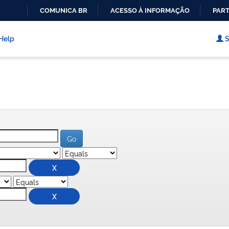
COMUNICA BR
ACESSO À INFORMAÇÃO
PART
IR
PARA
Help
S
O
CONTEÚDO